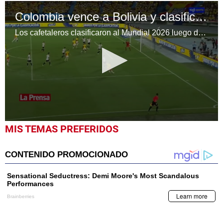
Colombia vence a Bolivia y clasifica al Mundial 2026
Los cafetaleros clasificaron al Mundial 2026 luego de golear a Bolivia en la penúltima jornada de las Eliminatorias Sudamericanas.
0
MIS TEMAS PREFERIDOS
seconds
of
1
minute,
58
seconds