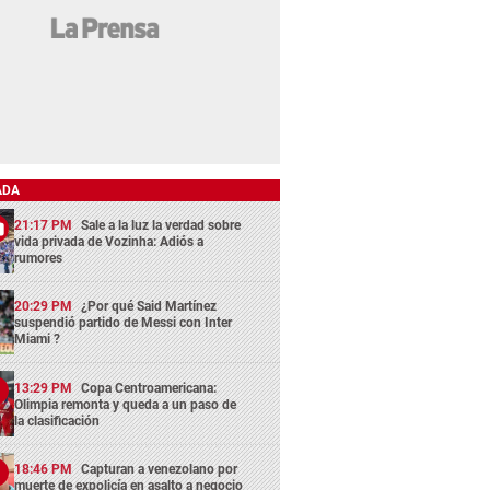
ADA
21:17 PM
Sale a la luz la verdad sobre
vida privada de Vozinha: Adiós a
rumores
20:29 PM
¿Por qué Said Martínez
suspendió partido de Messi con Inter
Miami ?
13:29 PM
Copa Centroamericana:
Olimpia remonta y queda a un paso de
la clasificación
18:46 PM
Capturan a venezolano por
muerte de expolicía en asalto a negocio