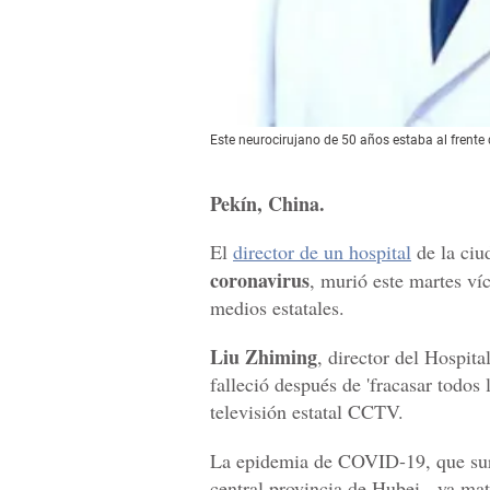
Este neurocirujano de 50 años estaba al frent
Pekín, China.
El
director de un hospital
de la ciu
coronavirus
, murió este martes v
medios estatales.
Liu Zhiming
, director del Hospit
falleció después de 'fracasar todos 
televisión estatal CCTV.
La epidemia de COVID-19, que sur
central provincia de Hubei-, ya ma