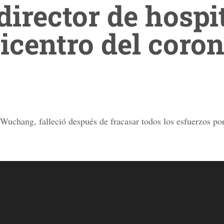
director de hospi
icentro del coro
Wuchang, falleció después de fracasar todos los esfuerzos por