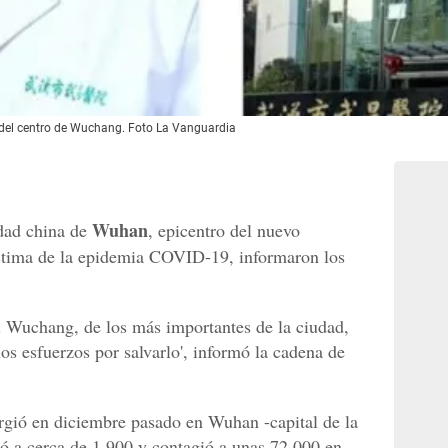
e del centro de Wuchang. Foto La Vanguardia
Wuhan
dad china de
, epicentro del nuevo
íctima de la epidemia COVID-19, informaron los
al Wuchang, de los más importantes de la ciudad,
los esfuerzos por salvarlo', informó la cadena de
gió en diciembre pasado en Wuhan -capital de la
tó a cerca de 1.900 y contagió a unas 72.000 en