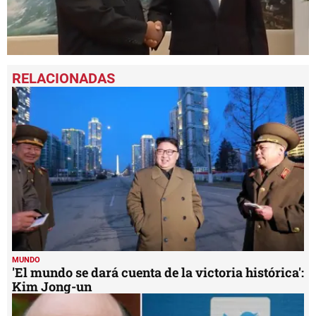
0
seconds
of
1
minute,
11
seconds
MUNDO
'El mundo se dará cuenta de la victoria histórica':
Kim Jong-un