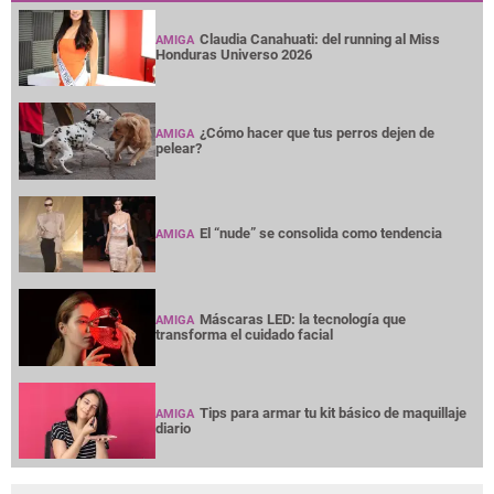
Claudia Canahuati: del running al Miss
AMIGA
Honduras Universo 2026
¿Cómo hacer que tus perros dejen de
AMIGA
pelear?
El “nude” se consolida como tendencia
AMIGA
Máscaras LED: la tecnología que
AMIGA
transforma el cuidado facial
Tips para armar tu kit básico de maquillaje
AMIGA
diario