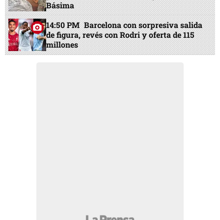
Básima
14:50 PM
Barcelona con sorpresiva salida
de figura, revés con Rodri y oferta de 115
millones