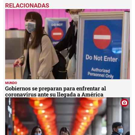
seconds
of
5
minutes,
31
seconds
MUNDO
Gobiernos se preparan para enfrentar al
coronavirus ante su llegada a América