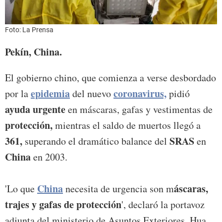
Foto: La Prensa
Pekín, China.
El gobierno chino, que comienza a verse desbordado
epidemia
coronavirus,
por la
del nuevo
pidió
ayuda urgente
en máscaras, gafas y vestimentas de
protección,
mientras el saldo de muertos llegó a
361,
SRAS
superando el dramático balance del
en
China
en 2003.
China
áscaras,
'Lo que
necesita de urgencia son m
trajes y gafas de protección
', declaró la portavoz
adjunta del ministerio de Asuntos Exteriores, Hua