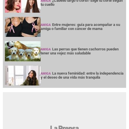
¿Cabello largo o corto? Elige tu corte según
AMIGA
tu cuello
Entre mujeres: guía para acompañar a su
AMIGA
amiga o familiar con cáncer de mama
Las perras que tienen cachorros pueden
AMIGA
tener una vejez más saludable
La nueva feminidad: entre la independencia
AMIGA
y el deseo de una vida más tranquila