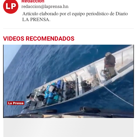
Redacción
redaccion@laprensa.hn
Artículo elaborado por el equipo periodístico de Diario
LA PRENSA.
VIDEOS RECOMENDADOS
0
seconds
of
1