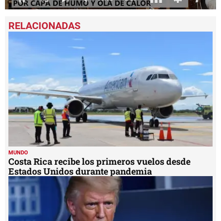
0
seconds
of
2
minutes,
16
seconds
MUNDO
Costa Rica recibe los primeros vuelos desde
Estados Unidos durante pandemia