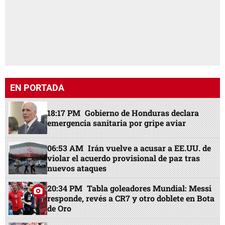
EN PORTADA
18:17 PM
Gobierno de Honduras declara
emergencia sanitaria por gripe aviar
06:53 AM
Irán vuelve a acusar a EE.UU. de
violar el acuerdo provisional de paz tras
nuevos ataques
20:34 PM
Tabla goleadores Mundial: Messi
responde, revés a CR7 y otro doblete en Bota
de Oro