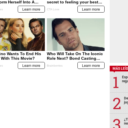
SUCESOS
SUCESOS
esta
Hondureño viajaba en bus
Caen hondureños junto a
vehículo
con 20 paquetes de
panameño por tráfico de
marihuana.
divisas
MÁS LEÍ
Esp
rega
De
ju
¿T
re