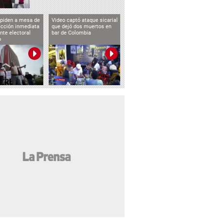
 piden a mesa de
Video captó ataque sicarial
ección inmediata
que dejó dos muertos en
nte electoral
bar de Colombia
o