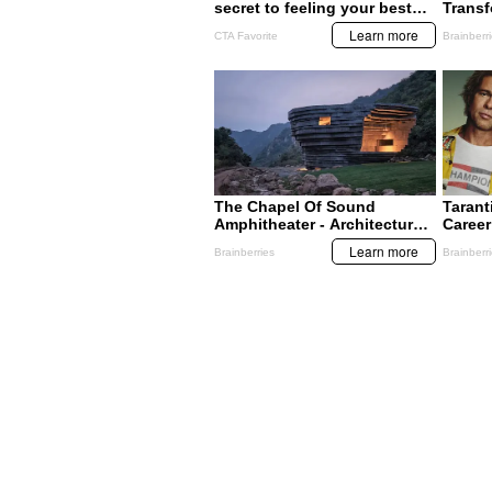
SUCESOS
SUCESOS
La Policía decomisa 600
Encuentran supu
carrucos de marihuana en
marihuana en un 
El Progreso
en Santa Bárbara
MIS TEMAS PREFERIDOS