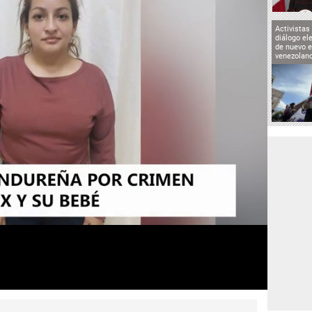
Activistas
diálogo el
de nuevo e
venezolan