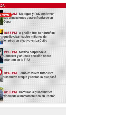
ADA
11:45 AM
Motagua y FAS confirman
sus alineaciones para enfrentarse en
Copa
18:55 PM
A prisión tres hondureños
que llevaban cuatro millones de
lempiras en efectivo en La Ceiba
19:15 PM
México sorprende a
Concacaf y anuncia decisión sobre
Infantino en la FIFA
18:46 PM
Terrible: Muere futbolista
tras fuerte ataque y relatan lo que pasó
18:30 PM
Capturan a guía turística
vinculada al narcomenudeo en Roatán