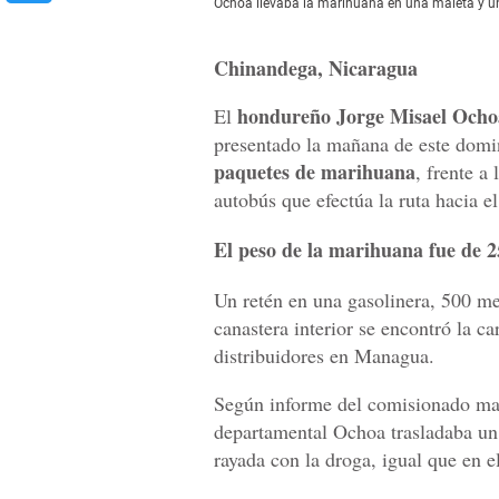
Ochoa llevaba la marihuana en una maleta y un
Chinandega, Nicaragua
hondureño Jorge Misael Och
El
presentado la mañana de este domi
paquetes de
marihuana
, frente a
autobús que efectúa la ruta hacia 
El peso de la marihuana fue de 
Un retén en una gasolinera, 500 met
canastera interior se encontró la c
distribuidores en Managua.
Según informe del comisionado may
departamental Ochoa trasladaba un 
rayada con la droga, igual que en e