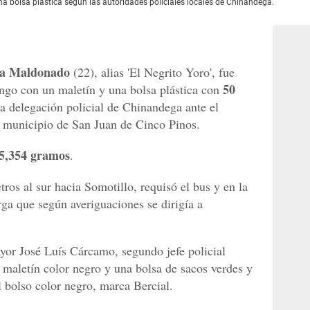
a bolsa plástica según las autoridades policiales locales de Chinandega.
oa Maldonado
(22), alias 'El Negrito Yoro', fue
50
ngo con un maletín y una bolsa plástica con
 la delegación policial de Chinandega ante el
el municipio de San Juan de Cinco Pinos.
25,354 gramos
.
ros al sur hacia Somotillo, requisó el bus y en la
arga que según averiguaciones se dirigía a
or José Luís Cárcamo, segundo jefe policial
maletín color negro y una bolsa de sacos verdes y
l bolso color negro, marca Bercial.