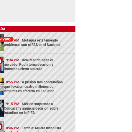
ADA
11:45 AM
Motagua está teniendo
problemas con el FAS en el Nacional
19:34 PM
Real Madrid agita el
mercado, Rodri toma decisión y
Barcelona cierra acuerdo
18:55 PM
A prisión tres hondureños
que llevaban cuatro millones de
lempiras en efectivo en La Ceiba
19:15 PM
México sorprende a
Concacaf y anuncia decisión sobre
Infantino en la FIFA
18:46 PM
Terrible: Muere futbolista