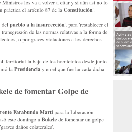
Ministros los va a volver a citar y si aún así no lo
Constitución
 práctica el artículo 87 de la
'.
pueblo a la insurrección
 del
', para 'restablecer el
a transgresión de las normas relativas a la forma de
Activistas
blecidos, o por graves violaciones a los derechos
diálogo el
de nuevo e
venezolan
l Territorial la baja de los homicidios desde junio
Presidencia
mió la
y en el que fue lanzada dicha
kele de fomentar Golpe de
rente Farabundo Martí
para la Liberación
Bukele
usó este domingo a
de fomentar un golpe
'graves daños colaterales'.