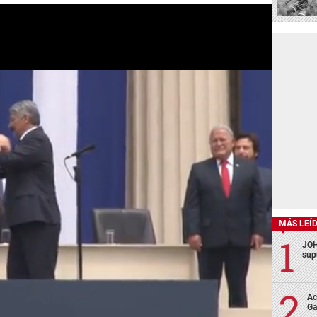
MÁS LEÍ
JOH
sup
Ac
Ga