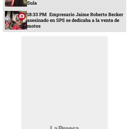
Sula
18:33 PM
Empresario Jaime Roberto Becker
asesinado en SPS se dedicaba a la venta de
motos