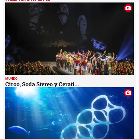
of
1
minute,
38
seconds
MUNDO
Circo, Soda Stereo y Cerati...