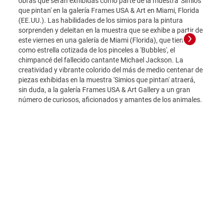
obras que serán exhibidas como parte de la muestra 'Simios
que pintan' en la galería Frames USA & Art en Miami, Florida
(EE.UU.). Las habilidades de los simios para la pintura
sorprenden y deleitan en la muestra que se exhibe a partir de
este viernes en una galería de Miami (Florida), que tiene
como estrella cotizada de los pinceles a 'Bubbles', el
chimpancé del fallecido cantante Michael Jackson. La
creatividad y vibrante colorido del más de medio centenar de
piezas exhibidas en la muestra 'Simios que pintan' atraerá,
ACOMP
sin duda, a la galería Frames USA & Art Gallery a un gran
EE.UU
número de curiosos, aficionados y amantes de los animales.
Grand
apare
que s
pintan
(EE.UU
sorpr
este v
como e
chimp
creat
piezas
sin d