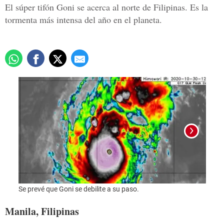
El súper tifón Goni se acerca al norte de Filipinas. Es la
tormenta más intensa del año en el planeta.
Foto:
Se prevé que Goni se debilite a su paso.
Manila, Filipinas