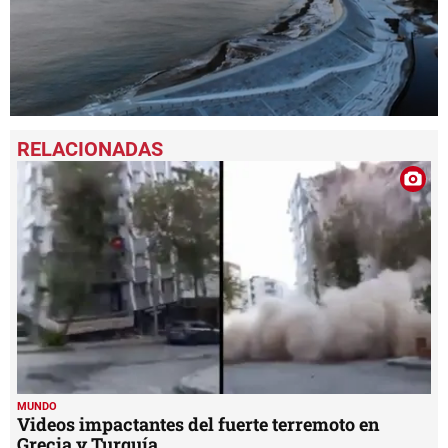
0
seconds
of
3
minutes,
35
seconds
MUNDO
Videos impactantes del fuerte terremoto en
Grecia y Turquía