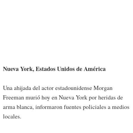
the p
Award
Freem
retrac
multi
with 
record
incide
Rober
/ AFP
Nueva York, Estados Unidos de América
Una ahijada del actor estadounidense Morgan
Freeman murió hoy en Nueva York por heridas de
arma blanca, informaron fuentes policiales a medios
locales.