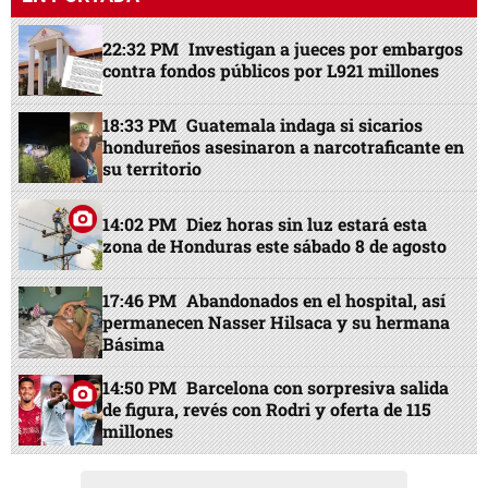
22:32 PM
Investigan a jueces por embargos
contra fondos públicos por L921 millones
18:33 PM
Guatemala indaga si sicarios
hondureños asesinaron a narcotraficante en
su territorio
14:02 PM
Diez horas sin luz estará esta
zona de Honduras este sábado 8 de agosto
17:46 PM
Abandonados en el hospital, así
permanecen Nasser Hilsaca y su hermana
Básima
14:50 PM
Barcelona con sorpresiva salida
de figura, revés con Rodri y oferta de 115
millones