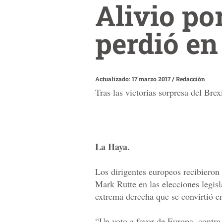
Alivio po
perdió e
Actualizado: 17 marzo 2017
/
Redacción
Tras las victorias sorpresa del Br
La Haya.
Los dirigentes europeos recibieron a
Mark Rutte en las elecciones legisl
extrema derecha que se convirtió e
“Un voto a favor de Europa, contra