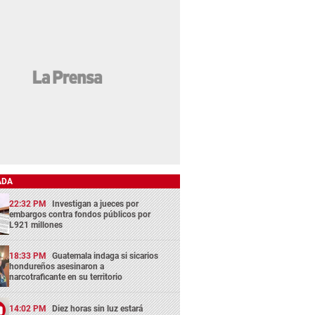
ADA
22:32 PM
Investigan a jueces por
embargos contra fondos públicos por
L921 millones
18:33 PM
Guatemala indaga si sicarios
hondureños asesinaron a
narcotraficante en su territorio
14:02 PM
Diez horas sin luz estará