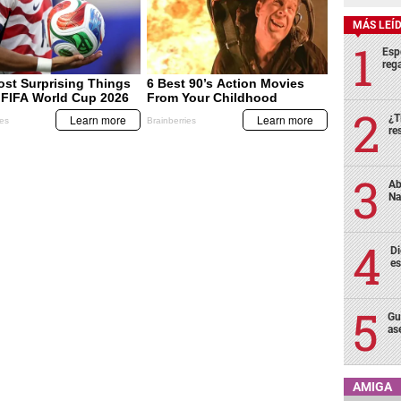
MÁS LEÍ
Esp
rega
¿T
re
Ab
Na
Di
es
Gu
as
AMIGA