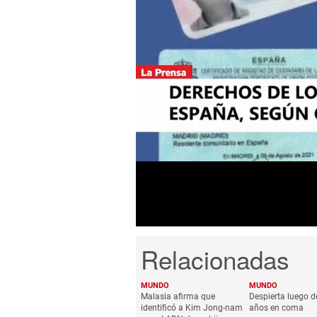
0
seconds
of
3
minutes,
14
seconds
Volume
0%
MUNDO
MUNDO
Malasia afirma que
Despierta luego de
identificó a Kim Jong-nam
años en coma