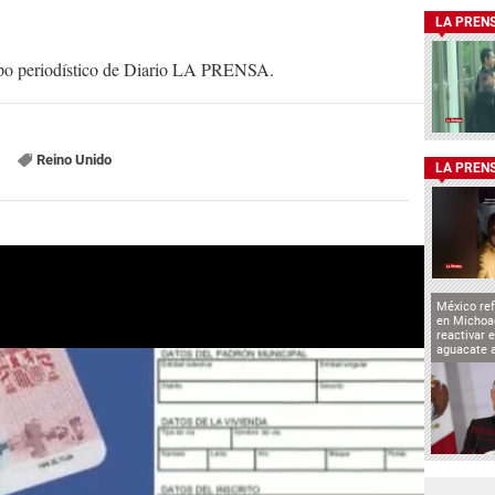
LA PREN
uipo periodístico de Diario LA PRENSA.
Reino Unido
LA PREN
México ref
en Michoa
reactivar 
aguacate 