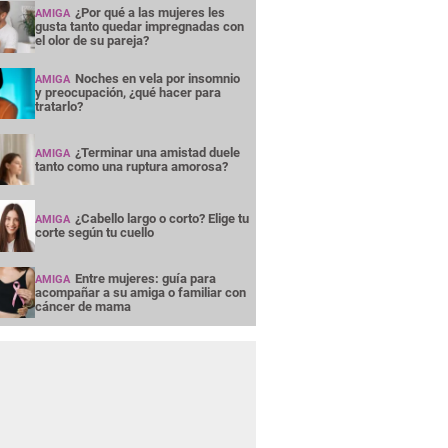
¿Por qué a las mujeres les
AMIGA
gusta tanto quedar impregnadas con
el olor de su pareja?
Noches en vela por insomnio
AMIGA
y preocupación, ¿qué hacer para
tratarlo?
¿Terminar una amistad duele
AMIGA
tanto como una ruptura amorosa?
¿Cabello largo o corto? Elige tu
AMIGA
corte según tu cuello
Entre mujeres: guía para
AMIGA
acompañar a su amiga o familiar con
cáncer de mama