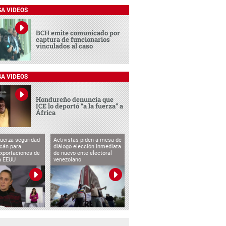
SA VIDEOS
BCH emite comunicado por
captura de funcionarios
vinculados al caso
SA VIDEOS
Hondureño denuncia que
ICE lo deportó “a la fuerza” a
África
uerza seguridad
Activistas piden a mesa de
cán para
diálogo elección inmediata
exportaciones de
de nuevo ente electoral
a EEUU
venezolano