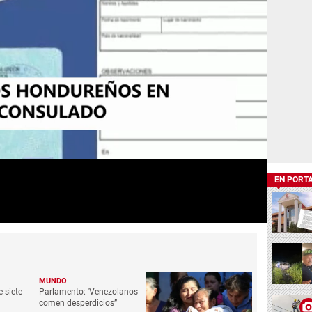
EN PORT
MUNDO
 siete
Parlamento: 'Venezolanos
comen desperdicios”