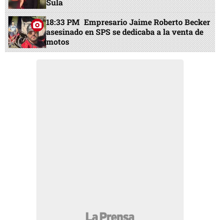
Sula
18:33 PM
Empresario Jaime Roberto Becker
asesinado en SPS se dedicaba a la venta de
motos