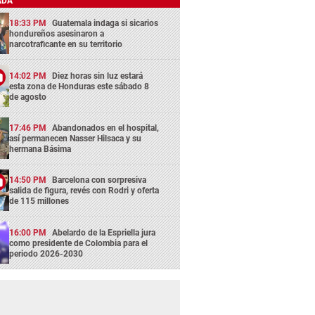
ADA
18:33 PM
Guatemala indaga si sicarios
hondureños asesinaron a
narcotraficante en su territorio
14:02 PM
Diez horas sin luz estará
esta zona de Honduras este sábado 8
de agosto
17:46 PM
Abandonados en el hospital,
así permanecen Nasser Hilsaca y su
hermana Básima
14:50 PM
Barcelona con sorpresiva
salida de figura, revés con Rodri y oferta
de 115 millones
16:00 PM
Abelardo de la Espriella jura
como presidente de Colombia para el
periodo 2026-2030