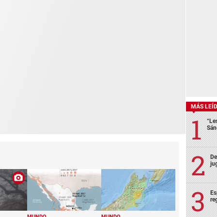
MÁS LEÍ
“Le
Sán
De
ju
Es
re
MUNDO
MUNDO