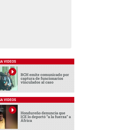
SA VIDEOS
BCH emite comunicado por
captura de funcionarios
vinculados al caso
SA VIDEOS
Hondureño denuncia que
ICE lo deportó “a la fuerza” a
África