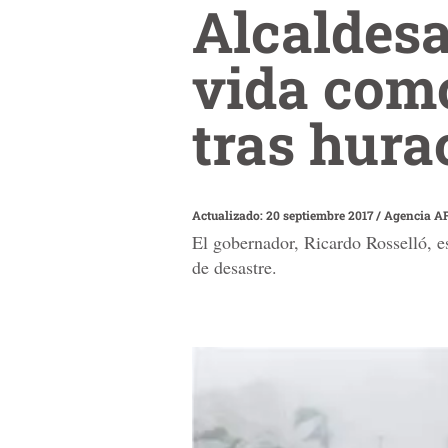
Alcaldesa
vida com
tras hura
Actualizado: 20 septiembre 2017
/
Agencia A
El gobernador, Ricardo Rosselló, e
de desastre.