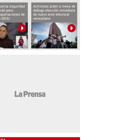
uerza seguridad
Activistas piden a mesa de
cán para
diálogo elección inmediata
exportaciones de
de nuevo ente electoral
a EEUU
venezolano