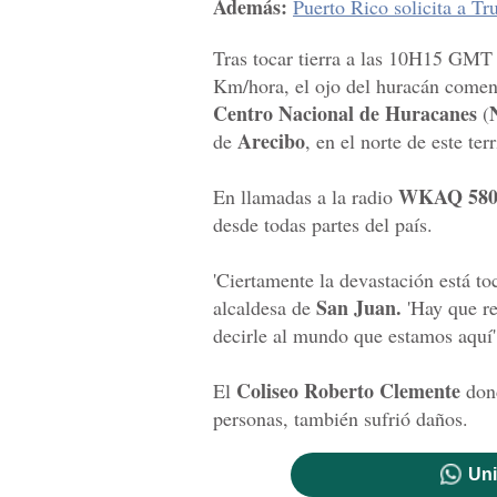
Además:
Puerto Rico solicita a Tr
Tras tocar tierra a las 10H15 GMT 
Km/hora, el ojo del huracán comenz
Centro Nacional de Huracanes
(
Arecibo
de
, en el norte de este t
WKAQ 58
En llamadas a la radio
desde todas partes del país.
'Ciertamente la devastación está toc
San Juan.
alcaldesa de
'Hay que rec
decirle al mundo que estamos aquí'
Coliseo Roberto Clemente
El
dond
personas, también sufrió daños.
Uni