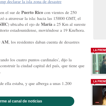
ump declarar la isla zona de desastre
Puerto Rico
en el sur de
con vientos de 250
ó a atravesar la isla: hacia las 15H00 GMT, el
NHC
María
) ubicaba el ojo de
a 25 Km al sureste
erritorio estadounidense, moviéndose a 19 Km/hora.
0 AM
, los residentes daban cuenta de desastres
LA PREN
ando los cuatro puntos cardinales', dijo la
onstruir la ciudad capital del país, que tiene que
.
LA PREN
e ella estaba, y que alberga a unas 1.200
rme al canal de noticias