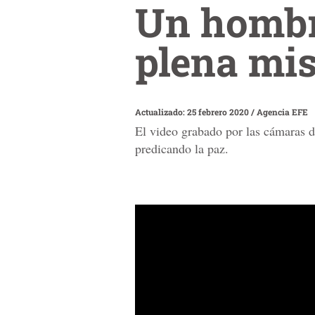
Un hombr
plena mi
Actualizado: 25 febrero 2020
/
Agencia EFE
El video grabado por las cámaras d
predicando la paz.
0
seconds
of
55
seconds
Volume
90%