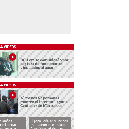
SA VIDEOS
BCH emite comunicado por
captura de funcionarios
vinculados al caso
SA VIDEOS
Al menos 57 personas
mueren al intentar llegar a
Ceuta desde Marruecos
e arañas
El papa León se reúne con
n el arroyo
Patti Smith en el Palacio
k, cerca de
Apostólico del Vaticano