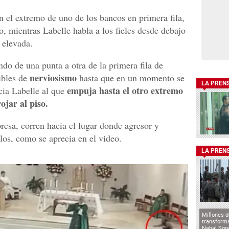
n el extremo de uno de los bancos en primera fila,
o, mientras Labelle habla a los fieles desde debajo
e elevada.
do de una punta a otra de la primera fila de
nerviosismo
ibles de
hasta que en un momento se
LA PREN
empuja hasta el otro extremo
cia Labelle al que
ojar al piso.
presa, corren hacia el lugar donde agresor y
los, como se aprecia en el video.
LA PREN
Millones d
transforma
Nahal Sore