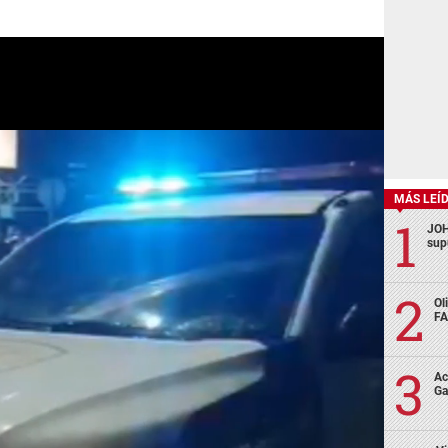
MÁS LEÍ
JOH
sup
Ol
FA
Ac
Ga