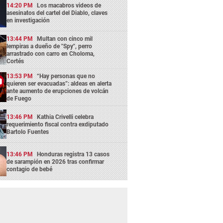
14:20 PM
Los macabros videos de
asesinatos del cartel del Diablo, claves
en investigación
13:44 PM
Multan con cinco mil
lempiras a dueño de "Spy", perro
arrastrado con carro en Choloma,
Cortés
13:53 PM
“Hay personas que no
quieren ser evacuadas”: aldeas en alerta
ante aumento de erupciones de volcán
de Fuego
13:46 PM
Kathia Crivelli celebra
requerimiento fiscal contra exdiputado
Bartolo Fuentes
13:46 PM
Honduras registra 13 casos
de sarampión en 2026 tras confirmar
contagio de bebé