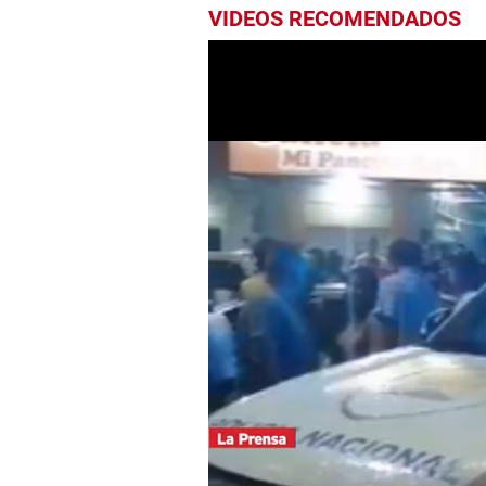
VIDEOS RECOMENDADOS
0
seconds
of