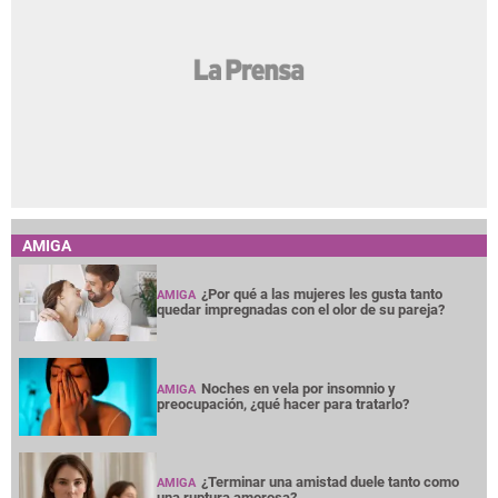
AMIGA
¿Por qué a las mujeres les gusta tanto
AMIGA
quedar impregnadas con el olor de su pareja?
Noches en vela por insomnio y
AMIGA
preocupación, ¿qué hacer para tratarlo?
¿Terminar una amistad duele tanto como
AMIGA
una ruptura amorosa?