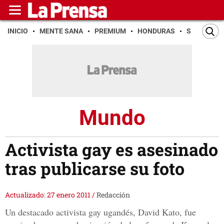
INICIO
MENTE SANA
PREMIUM
HONDURAS
SAN PEDR
Mundo
Activista gay es asesinado
tras publicarse su foto
Actualizado: 27 enero 2011
/
Redacción
Un destacado activista gay ugandés, David Kato, fue