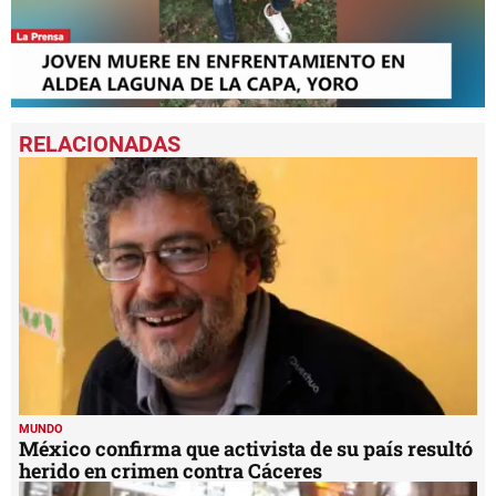
0
seconds
of
1
minute,
24
seconds
MUNDO
México confirma que activista de su país resultó
herido en crimen contra Cáceres