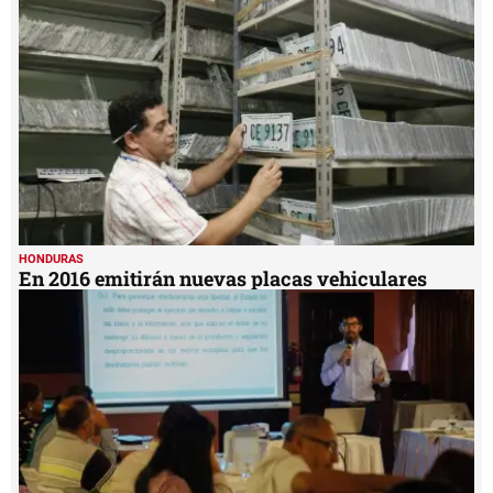
minute,
7
seconds
HONDURAS
En 2016 emitirán nuevas placas vehiculares