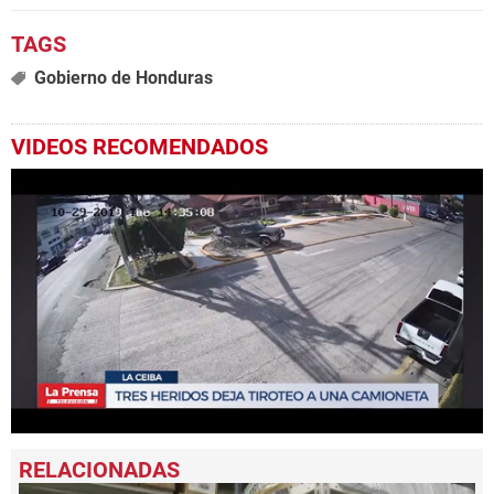
Gobierno de Honduras
VIDEOS RECOMENDADOS
0
seconds
of
1