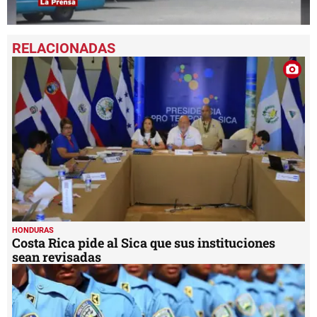
0
seconds
of
1
minute,
45
seconds
HONDURAS
Costa Rica pide al Sica que sus instituciones
sean revisadas