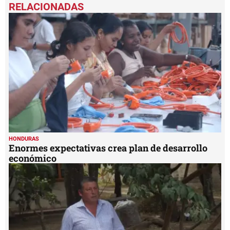
seconds
of
1
minute,
9
seconds
HONDURAS
Enormes expectativas crea plan de desarrollo
económico