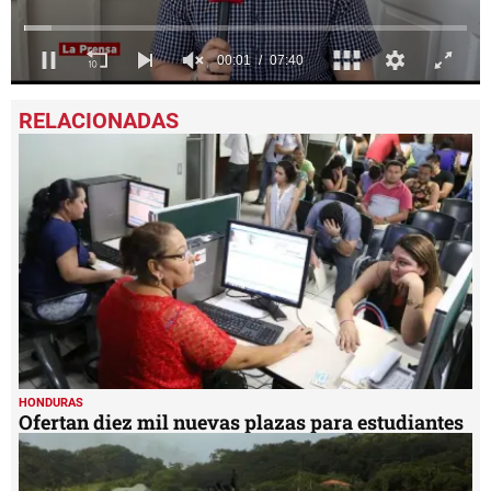
0
seconds
of
7
minutes,
40
seconds
HONDURAS
Ofertan diez mil nuevas plazas para estudiantes