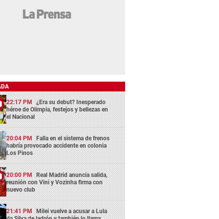
ADA
22:17 PM
¿Era su debut? Inesperado
héroe de Olimpia, festejos y bellezas en
el Nacional
20:04 PM
Falla en el sistema de frenos
habría provocado accidente en colonia
Los Pinos
20:00 PM
Real Madrid anuncia salida,
reunión con Vini y Vozinha firma con
nuevo club
21:41 PM
Milei vuelve a acusar a Lula
da Silva de ladrón y también lo llama