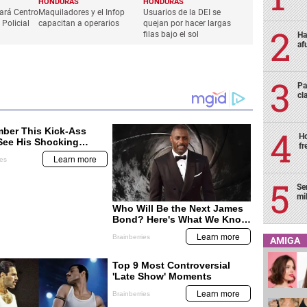
HONDURAS
HONDURAS
ará Centro
Maquiladores y el Infop
Usuarios de la DEI se
Policial
capacitan a operarios
quejan por hacer largas
filas bajo el sol
Ha
af
Pa
cl
Ho
fr
Se
mi
AMIGA