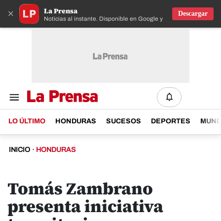
La Prensa
×
Descargar
Noticias al instante. Disponible en Google y IOS
LO ÚLTIMO
HONDURAS
SUCESOS
DEPORTES
MUN
INICIO
·
HONDURAS
Tomás Zambrano
presenta iniciativa