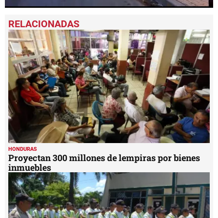
0
seconds
of
50
seconds
HONDURAS
Proyectan 300 millones de lempiras por bienes
inmuebles