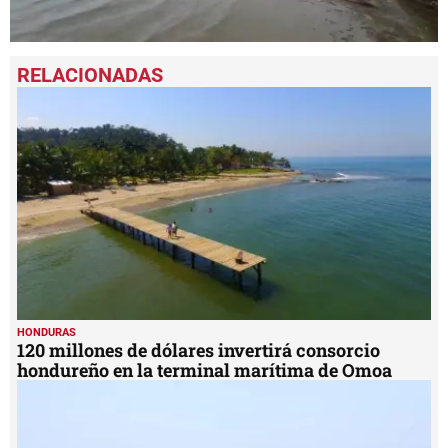
0
seconds
of
3
minutes,
48
seconds
HONDURAS
120 millones de dólares invertirá consorcio
hondureño en la terminal marítima de Omoa