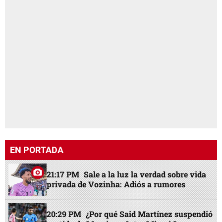
EN PORTADA
21:17 PM
Sale a la luz la verdad sobre vida
privada de Vozinha: Adiós a rumores
20:29 PM
¿Por qué Said Martínez suspendió