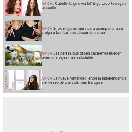
¿Cabello largo o corto? Elige tu corte según
AMIGA
tu cuello
Entre mujeres: guía para acompañar a su
AMIGA
amiga o familiar con cáncer de mama
Las perras que tienen cachorros pueden
AMIGA
tener una vejez más saludable
La nueva feminidad: entre la independencia
AMIGA
y el deseo de una vida más tranquila