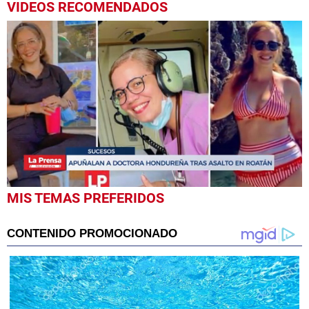
VIDEOS RECOMENDADOS
0
MIS TEMAS PREFERIDOS
seconds
of
1
minute,
44
seconds