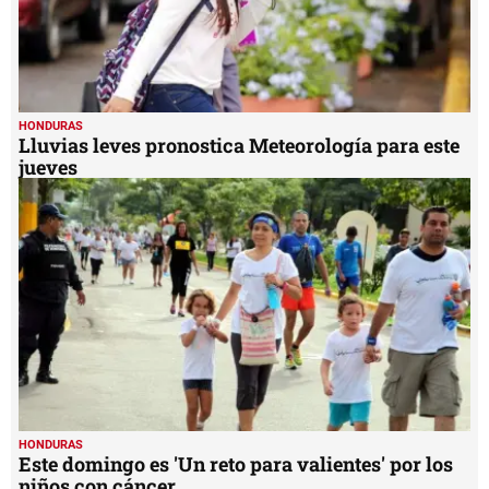
HONDURAS
Lluvias leves pronostica Meteorología para este
jueves
HONDURAS
Este domingo es 'Un reto para valientes' por los
niños con cáncer