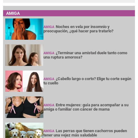
AMIGA
Noches en vela por insomnio y
AMIGA
preocupación, ¿qué hacer para tratarlo?
¿Terminar una amistad duele tanto como
AMIGA
una ruptura amorosa?
¿Cabello largo o corto? Elige tu corte según
AMIGA
tu cuello
Entre mujeres: guía para acompañar a su
AMIGA
amiga o familiar con cáncer de mama
Las perras que tienen cachorros pueden
AMIGA
tener una vejez más saludable