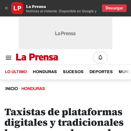
La Prensa
×
Descargar
Noticias al instante. Disponible en Google y IOS
LO ÚLTIMO
HONDURAS
SUCESOS
DEPORTES
MUN
INICIO
·
HONDURAS
Taxistas de plataformas
digitales y tradicionales