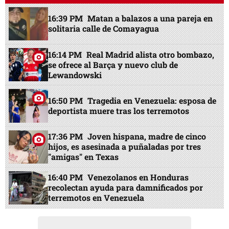
16:39 PM
Matan a balazos a una pareja en
solitaria calle de Comayagua
16:14 PM
Real Madrid alista otro bombazo,
se ofrece al Barça y nuevo club de
Lewandowski
16:50 PM
Tragedia en Venezuela: esposa de
deportista muere tras los terremotos
17:36 PM
Joven hispana, madre de cinco
hijos, es asesinada a puñaladas por tres
"amigas" en Texas
16:40 PM
Venezolanos en Honduras
recolectan ayuda para damnificados por
terremotos en Venezuela