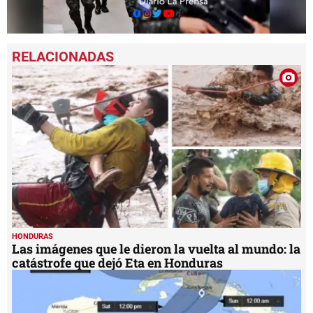
0
seconds
of
1
minute,
40
seconds
HONDURAS
Las imágenes que le dieron la vuelta al mundo: la
catástrofe que dejó Eta en Honduras