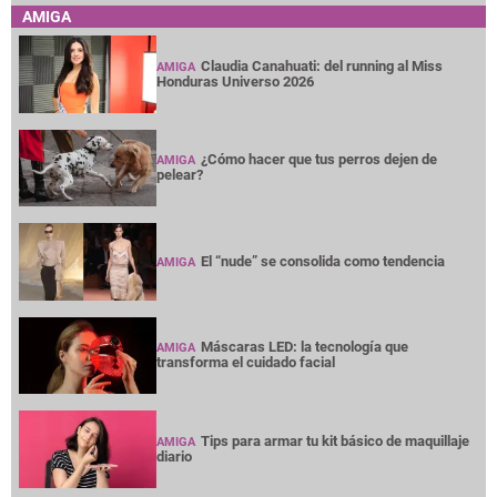
AMIGA
Claudia Canahuati: del running al Miss
AMIGA
Honduras Universo 2026
¿Cómo hacer que tus perros dejen de
AMIGA
pelear?
El “nude” se consolida como tendencia
AMIGA
Máscaras LED: la tecnología que
AMIGA
transforma el cuidado facial
Tips para armar tu kit básico de maquillaje
AMIGA
diario