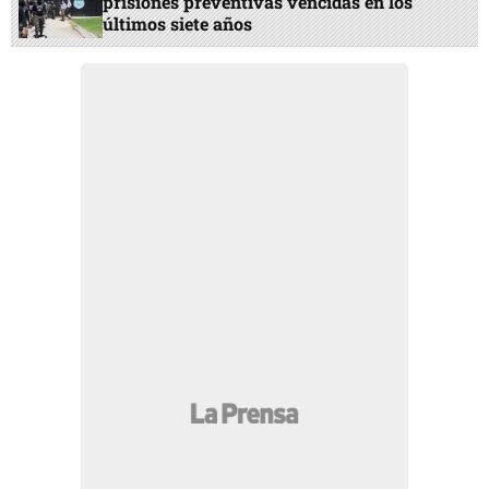
prisiones preventivas vencidas en los
últimos siete años