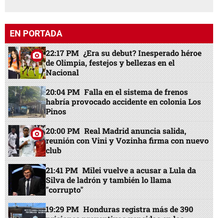
EN PORTADA
22:17 PM
¿Era su debut? Inesperado héroe
de Olimpia, festejos y bellezas en el
Nacional
20:04 PM
Falla en el sistema de frenos
habría provocado accidente en colonia Los
Pinos
20:00 PM
Real Madrid anuncia salida,
reunión con Vini y Vozinha firma con nuevo
club
21:41 PM
Milei vuelve a acusar a Lula da
Silva de ladrón y también lo llama
"corrupto"
19:29 PM
Honduras registra más de 390