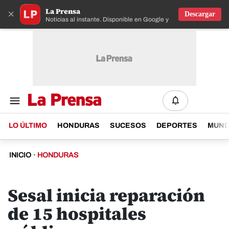
La Prensa
×
Descargar
Noticias al instante. Disponible en Google y IOS
LO ÚLTIMO
HONDURAS
SUCESOS
DEPORTES
MUN
INICIO
·
HONDURAS
Sesal inicia reparación
de 15 hospitales