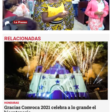
0
seconds
of
5
minutes,
11
seconds
HONDURAS
Gracias Convoca 2021 celebra a lo grande el