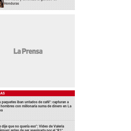
Honduras
DAS
s paquetes iban untados de café": capturan a
s hombres con millonaria suma de dinero en La
ba
e dije que no quería eso”: Video de Valeria
rquez antes de ser asesinada por el "R1"