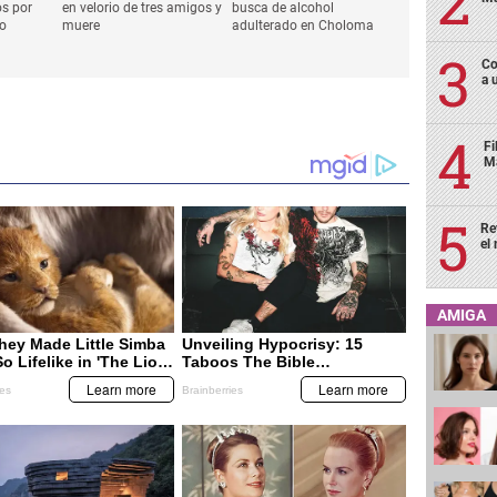
os por
en velorio de tres amigos y
busca de alcohol
do
muere
adulterado en Choloma
Co
a 
Fi
Má
Re
el
AMIGA