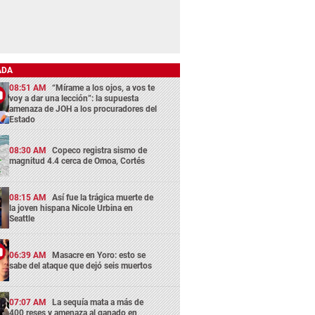
ADA
08:51 AM
“Mírame a los ojos, a vos te
voy a dar una lección”: la supuesta
amenaza de JOH a los procuradores del
Estado
08:30 AM
Copeco registra sismo de
magnitud 4.4 cerca de Omoa, Cortés
08:15 AM
Así fue la trágica muerte de
la joven hispana Nicole Urbina en
Seattle
06:39 AM
Masacre en Yoro: esto se
sabe del ataque que dejó seis muertos
07:07 AM
La sequía mata a más de
400 reses y amenaza al ganado en