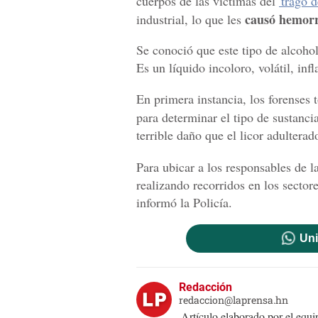
cuerpos de las víctimas del
'trago 
causó hemorr
industrial, lo que les
Se conoció que este tipo de alcohol
Es un líquido incoloro, volátil, i
En primera instancia, los forenses
para determinar el tipo de sustanci
terrible daño que el licor adultera
Para ubicar a los responsables de l
realizando recorridos en los sector
informó la Policía.
Uni
Redacción
redaccion@laprensa.hn
Artículo elaborado por el eq