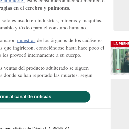
de la muerte'
, estos consumieron alcohol metílico o
agias en el cerebro y pulmones.
 solo es usado en industrias, mineras y maquilas.
nflamable y tóxico para el consumo humano.
 tomaron
muestras
de los órganos de los cadáveres
LA PREN
as que ingirieron, conociéndose hasta hace poco el
do les provocó internamente a su cuerpo.
as ventas del producto adulterado se siguen
es donde se han reportado las muertes, según
rme al canal de noticias
uipo periodístico de Diario LA PRENSA.