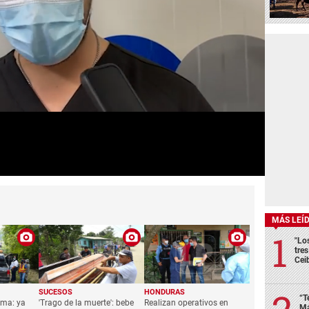
MÁS LEÍ
"Lo
tre
Cei
SUCESOS
HONDURAS
“T
oma: ya
'Trago de la muerte': bebe
Realizan operativos en
Má