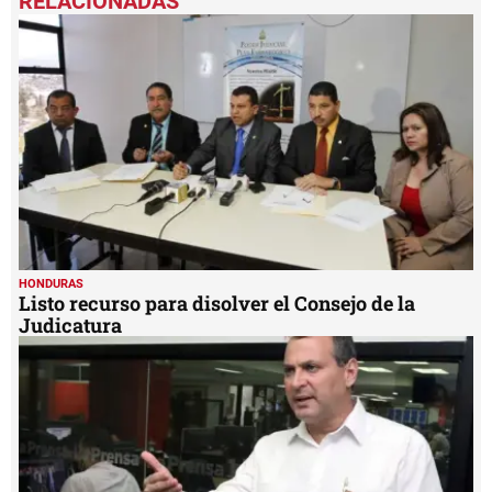
of
37
seconds
HONDURAS
Listo recurso para disolver el Consejo de la
Judicatura