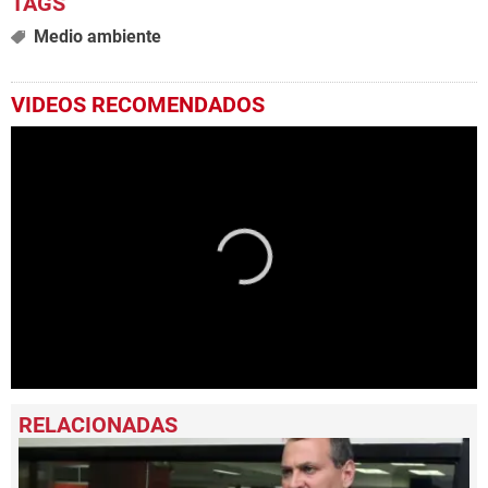
Medio ambiente
VIDEOS RECOMENDADOS
0
seconds
of
0
seconds