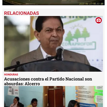
0
seconds
of
46
seconds
HONDURAS
Acusaciones contra el Partido Nacional son
absurdas: Alcerro