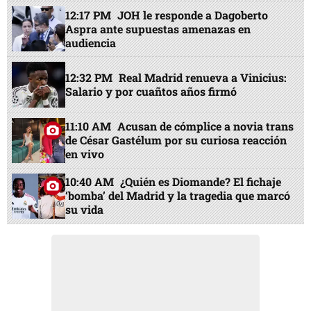
12:17 PM
JOH le responde a Dagoberto
Aspra ante supuestas amenazas en
audiencia
12:32 PM
Real Madrid renueva a Vinicius:
Salario y por cuañtos años firmó
11:10 AM
Acusan de cómplice a novia trans
de César Gastélum por su curiosa reacción
en vivo
10:40 AM
¿Quién es Diomande? El fichaje
‘bomba’ del Madrid y la tragedia que marcó
su vida