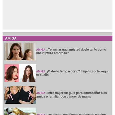
AMIGA
¿Terminar una amistad duele tanto como
AMIGA
una ruptura amorosa?
¿Cabello largo o corto? Elige tu corte según
AMIGA
tu cuello
Entre mujeres: guía para acompañar a su
AMIGA
amiga o familiar con cáncer de mama
Las perras que tienen cachorros pueden
AMIGA