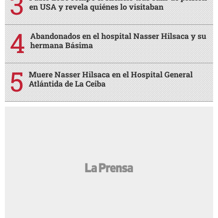
AMIGA
¿Terminar una amistad duele tanto como
AMIGA
una ruptura amorosa?
¿Cabello largo o corto? Elige tu corte según
AMIGA
tu cuello