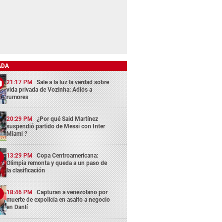
ADA
21:17 PM
Sale a la luz la verdad sobre
vida privada de Vozinha: Adiós a
rumores
20:29 PM
¿Por qué Said Martínez
suspendió partido de Messi con Inter
Miami ?
13:29 PM
Copa Centroamericana:
Olimpia remonta y queda a un paso de
la clasificación
18:46 PM
Capturan a venezolano por
muerte de expolicía en asalto a negocio
en Danlí