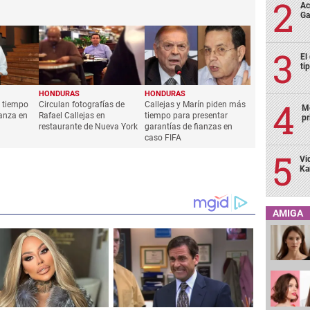
Ac
Ga
El
ti
Mo
pr
Vi
Ka
AMIGA