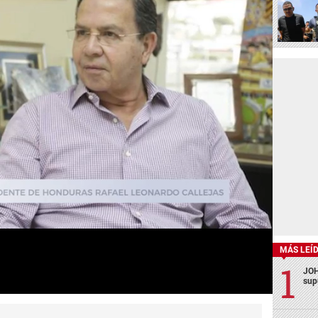
MÁS LEÍ
JOH
sup