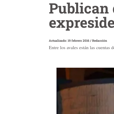
Publican 
expreside
Actualizado: 19 febrero 2016
/
Redacción
Entre los avales están las cuenta