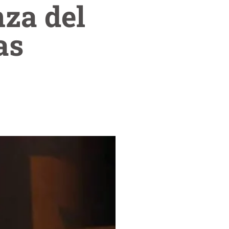
nza del
as