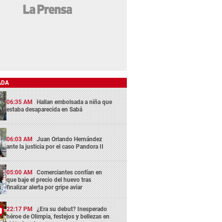
ADA
06:35 AM
Hallan embolsada a niña que
estaba desaparecida en Sabá
06:03 AM
Juan Orlando Hernández
ante la justicia por el caso Pandora II
05:00 AM
Comerciantes confían en
que baje el precio del huevo tras
finalizar alerta por gripe aviar
22:17 PM
¿Era su debut? Inesperado
héroe de Olimpia, festejos y bellezas en