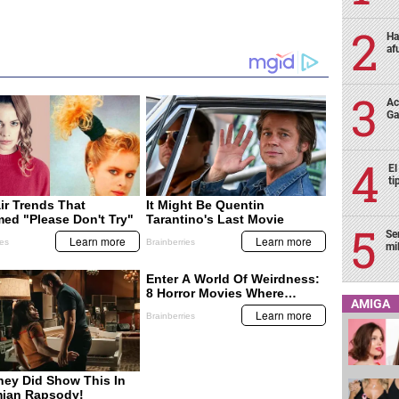
Ha
af
Ac
Ga
El
ti
Se
mi
AMIGA