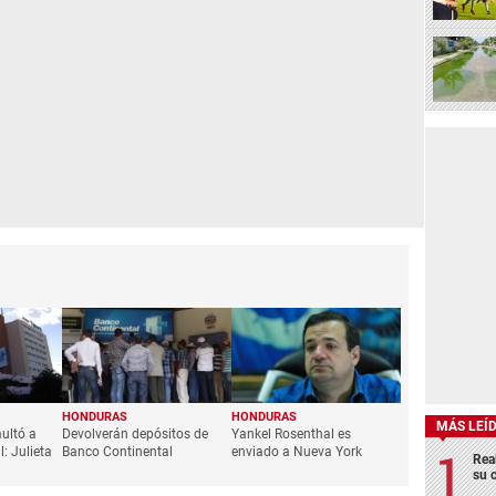
HONDURAS
HONDURAS
MÁS LEÍ
ultó a
Devolverán depósitos de
Yankel Rosenthal es
: Julieta
Banco Continental
enviado a Nueva York
Rea
su 