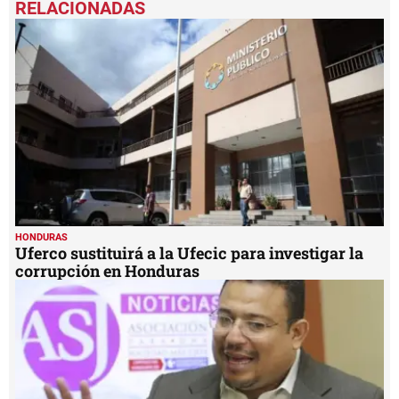
of
8
minutes,
10
seconds
HONDURAS
Uferco sustituirá a la Ufecic para investigar la
corrupción en Honduras