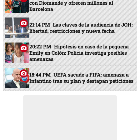
con Diomande y ofrecen millones al
Barcelona
21:14 PM
Las claves de la audiencia de JOH:
libertad, restricciones y nueva fecha
20:22 PM
Hipótesis en caso de la pequeña
Emily en Colón: Policía investiga posibles
amenazas
18:44 PM
UEFA sacude a FIFA: amenaza a
Infantino tras su plan y destapan peticiones