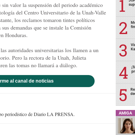
JOH
 sin valor la suspensión del periodo académico
sup
tología del Centro Universitario de la Unah-Valle
tante, los reclamos tomaron tintes políticos
Mo
a sus demandas que se instale la Comisión
fi
 en Honduras.
Vi
as autoridades universitarias los llamen a un
Ka
torio. Pero la rectora de la Unah, Julieta
uren las tomas no llamará a diálogo.
¡T
pr
rme al canal de noticias
Re
de
AMIGA
uipo periodístico de Diario LA PRENSA.