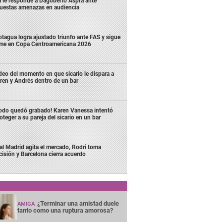
 le responde a Dagoberto Aspra ante
uestas amenazas en audiencia
tagua logra ajustado triunfo ante FAS y sigue
rme en Copa Centroamericana 2026
deo del momento en que sicario le dispara a
ren y Andrés dentro de un bar
odo quedó grabado! Karen Vanessa intentó
oteger a su pareja del sicario en un bar
al Madrid agita el mercado, Rodri toma
cisión y Barcelona cierra acuerdo
¿Terminar una amistad duele
AMIGA
tanto como una ruptura amorosa?