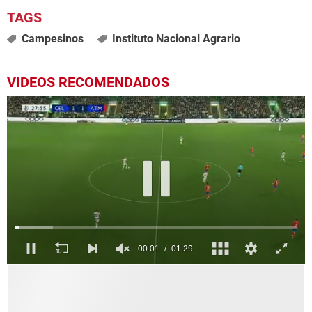
Campesinos
Instituto Nacional Agrario
VIDEOS RECOMENDADOS
0
seconds
of
1