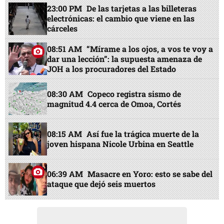
23:00 PM
De las tarjetas a las billeteras
electrónicas: el cambio que viene en las
cárceles
08:51 AM
“Mírame a los ojos, a vos te voy a
dar una lección”: la supuesta amenaza de
JOH a los procuradores del Estado
08:30 AM
Copeco registra sismo de
magnitud 4.4 cerca de Omoa, Cortés
08:15 AM
Así fue la trágica muerte de la
joven hispana Nicole Urbina en Seattle
06:39 AM
Masacre en Yoro: esto se sabe del
ataque que dejó seis muertos