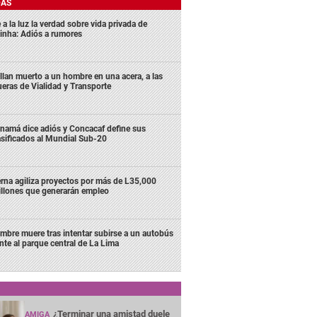
DAS
 a la luz la verdad sobre vida privada de
inha: Adiós a rumores
llan muerto a un hombre en una acera, a las
ueras de Vialidad y Transporte
namá dice adiós y Concacaf define sus
asificados al Mundial Sub-20
rna agiliza proyectos por más de L35,000
llones que generarán empleo
mbre muere tras intentar subirse a un autobús
ente al parque central de La Lima
¿Terminar una amistad duele
AMIGA