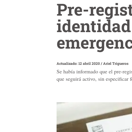
Pre-regis
identidad
emergenc
Actualizado: 12 abril 2020
/
Ariel Trigueros
Se había informado que el pre-regis
que seguirá activo, sin especificar f