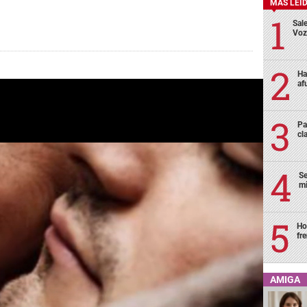
MÁS LEÍ
Sale
Voz
Ha
af
Pa
cl
Se
mi
Ho
fr
AMIGA