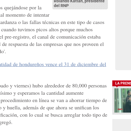
Rolando Kattán, presidente
del RNP
s quejándose por la
a al momento de intentar
 tardanza o las fallas técnicas en este tipo de casos
ue cuando tuvimos picos altos porque muchos
l pre-registro, el canal de comunicación estaba
 de respuesta de las empresas que nos proveen el
do'.
entidad de hondureños vence el 31 de diciembre del
LA PREN
ábado y viernes) hubo alrededor de 80,000 personas
ntísimo y esperamos la cantidad aumente
e procedimiento en línea se van a ahorrar tiempo de
to y huella, además de que ahora se unifican los
tificación, con lo cual se busca arreglar todo tipo de
agregó.