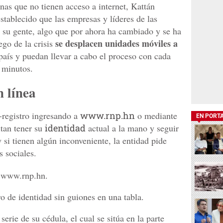
nas que no tienen acceso a internet, Kattán
stablecido que las empresas y líderes de las
 su gente, algo que por ahora ha cambiado y se ha
se desplacen unidades móviles a
go de la crisis
país y puedan llevar a cabo el proceso con cada
5 minutos.
n línea
-registro ingresando a
www.rnp.hn
o mediante
EN PORT
itan tener su
identidad
actual a la mano y seguir
y si tienen algún inconveniente, la entidad pide
s sociales.
b www.rnp.hn.
o de identidad sin guiones en una tabla.
erie de su cédula, el cual se sitúa en la parte