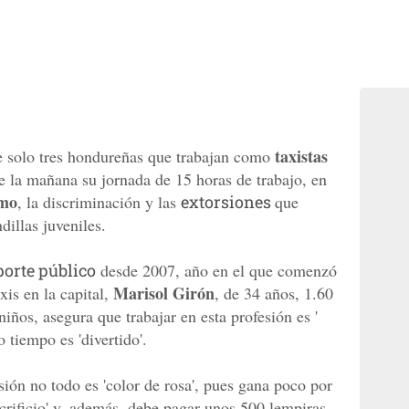
taxistas
e solo tres hondureñas que trabajan como
e la mañana su jornada de 15 horas de trabajo, en
mo
, la discriminación y las
extorsiones
que
dillas juveniles.
porte público
desde 2007, año en el que comenzó
Marisol Girón
is en la capital,
, de 34 años, 1.60
iños, asegura que trabajar en esta profesión es '
 tiempo es 'divertido'.
ión no todo es 'color de rosa', pues gana poco por
acrificio' y, además, debe pagar unos 500 lempiras