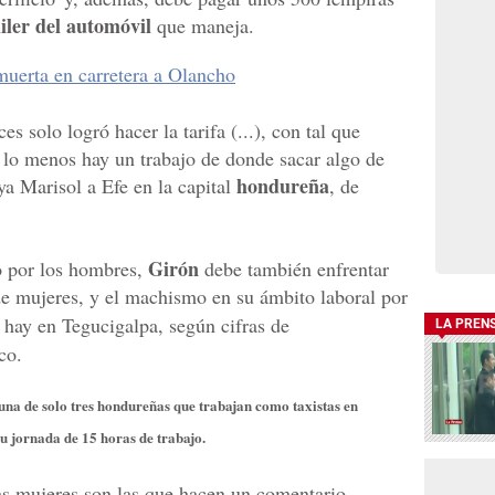
iler del automóvil
que maneja.
muerta en carretera a Olancho
es solo logró hacer la tarifa (...), con tal que
r lo menos hay un trabajo de donde sacar algo de
hondureña
aya Marisol a Efe en la capital
, de
Girón
 por los hombres,
debe también enfrentar
de mujeres, y el machismo en su ámbito laboral por
hay en Tegucigalpa, según cifras de
LA PREN
co.
una de solo tres hondureñas que trabajan como taxistas en
u jornada de 15 horas de trabajo.
las mujeres son las que hacen un comentario