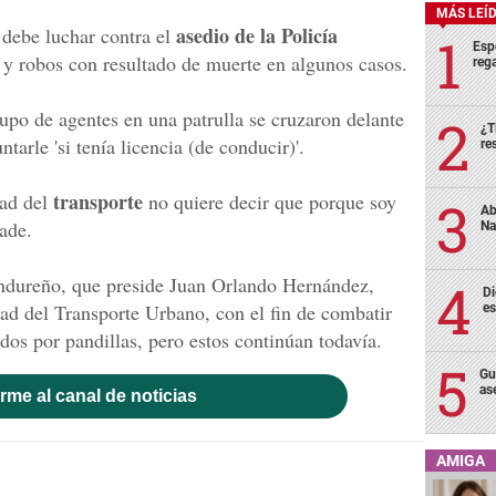
MÁS LEÍ
asedio de la Policía
 debe luchar contra el
Esp
s y robos con resultado de muerte en algunos casos.
rega
po de agentes en una patrulla se cruzaron delante
¿T
tarle 'si tenía licencia (de conducir)'.
re
transporte
dad del
no quiere decir que porque soy
Ab
ade.
Na
ndureño, que preside Juan Orlando Hernández,
Di
ad del Transporte Urbano, con el fin de combatir
es
ados por pandillas, pero estos continúan todavía.
Gu
as
rme al canal de noticias
AMIGA