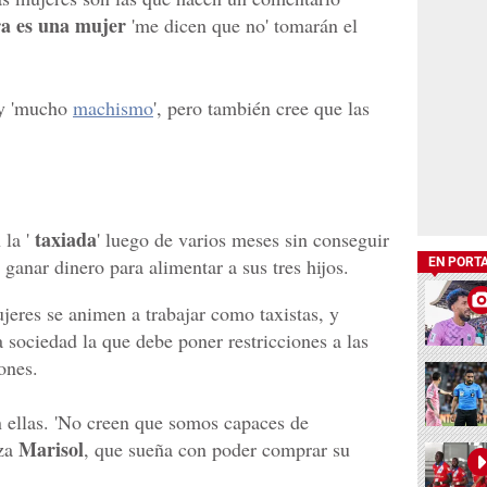
a es una mujer
'me dicen que no' tomarán el
ay 'mucho
machismo
', pero también cree que las
taxiada
 la '
' luego de varios meses sin conseguir
ganar dinero para alimentar a sus tres hijos.
EN PORT
jeres se animen a trabajar como taxistas, y
a sociedad la que debe poner restricciones a las
ones.
n ellas. 'No creen que somos capaces de
Marisol
iza
, que sueña con poder comprar su