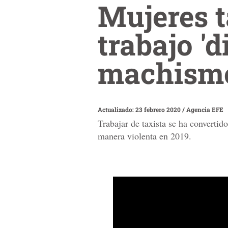
Mujeres t
trabajo 'di
machism
Actualizado: 23 febrero 2020
/
Agencia EFE
Trabajar de taxista se ha converti
manera violenta en 2019.
0
seconds
of
1
minute,
32